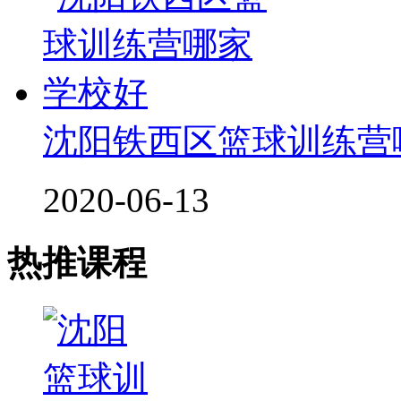
沈阳铁西区篮球训练营
2020-06-13
热推课程