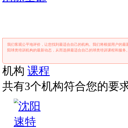
沈阳球类培训
我们客观公平地评价，让您找到最适合自己的机构。我们将根据用户的最
阳球类培训机构的最新动态，从而选择最适合自己的球类培训课程和服务
机构
课程
共有3个机构符合您的要