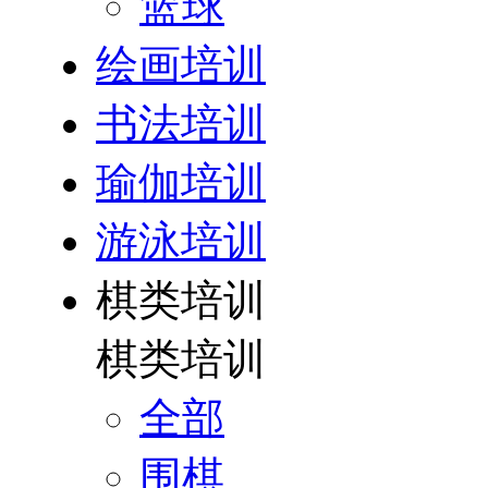
篮球
绘画培训
书法培训
瑜伽培训
游泳培训
棋类培训
棋类培训
全部
围棋