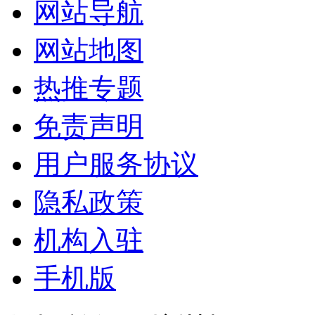
网站导航
网站地图
热推专题
免责声明
用户服务协议
隐私政策
机构入驻
手机版