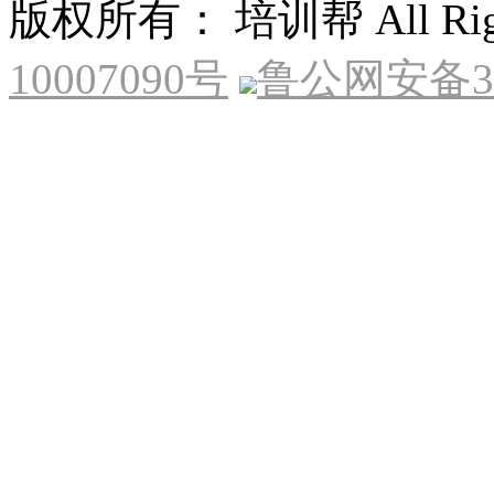
版权所有： 培训帮 All Right
10007090号
鲁公网安备370