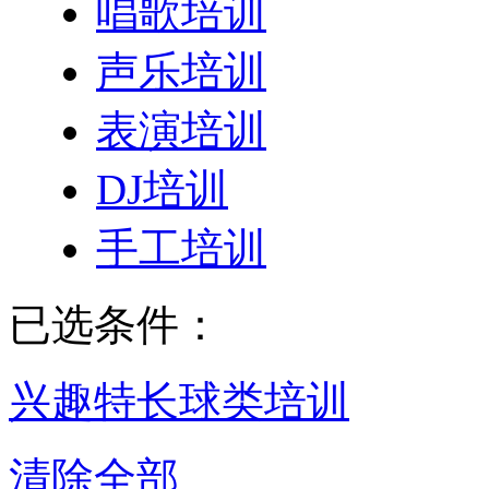
唱歌培训
声乐培训
表演培训
DJ培训
手工培训
已选条件：
兴趣特长
球类培训
清除全部