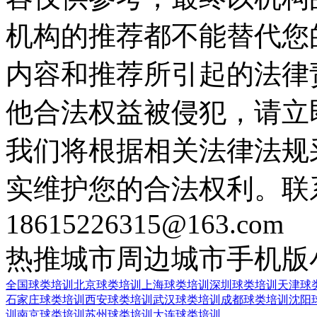
机构的推荐都不能替代您
内容和推荐所引起的法律
他合法权益被侵犯，请立
我们将根据相关法律法规
实维护您的合法权利。联
18615226315@163.com
热推城市
周边城市
手机版
全国球类培训
北京球类培训
上海球类培训
深圳球类培训
天津球
石家庄球类培训
西安球类培训
武汉球类培训
成都球类培训
沈阳
训
南京球类培训
苏州球类培训
大连球类培训