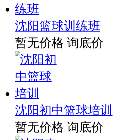
沈阳篮球训练班
暂无价格
询底价
沈阳初中篮球培训
暂无价格
询底价