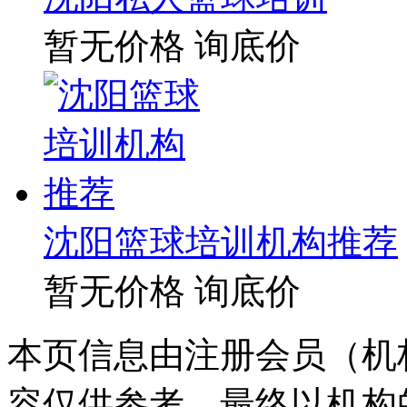
暂无价格
询底价
沈阳篮球培训机构推荐
暂无价格
询底价
本页信息由注册会员（机
容仅供参考，最终以机构