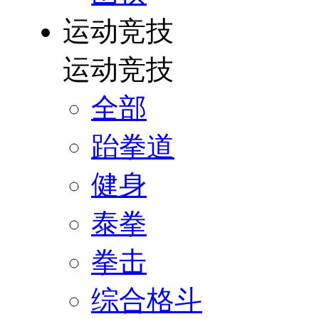
运动竞技
运动竞技
全部
跆拳道
健身
泰拳
拳击
综合格斗