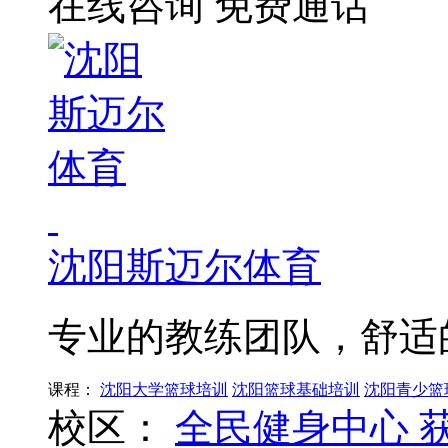
在线咨询
免费通话
沈阳斯迈尔体育
专业的教练团队，舒适
课程：
沈阳大学篮球培训
沈阳篮球基础培训
沈阳青少篮
校区：
全民健身中心