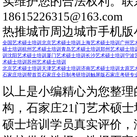
实维护您的合法权利。联
18615226315@163.com
热推城市
周边城市
手机版
全国艺术硕士培训
北京艺术硕士培训
上海艺术硕士培训
广州艺
硕士培训
杭州艺术硕士培训
青岛艺术硕士培训
郑州艺术硕士培
训
沈阳艺术硕士培训
厦门艺术硕士培训
长沙艺术硕士培训
宁波
术硕士培训
苏州艺术硕士培训
北京艺术硕士培训
天津艺术硕士培训
济南艺术硕士培训
太原艺
石家庄培训帮首页
石家庄全日制考研培训触屏版
石家庄考研专
以上是小编精心为您整理
构，石家庄21门艺术硕
硕士培训学员真实评价，