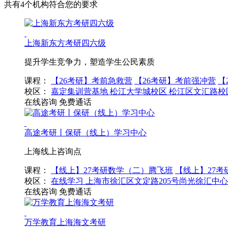
共有4个机构符合您的要求
上海新东方考研四六级
提升学生竞争力，塑造学生公民素质
课程：
【26考研】考前急救营
【26考研】考前强冲营
【
校区：
嘉定集训营基地
松江大学城校区
松江区文汇路校
在线咨询
免费通话
高途考研丨保研（线上）学习中心
上海线上咨询点
课程：
【线上】27考研数学（二）腾飞班
【线上】27
校区：
在线学习
上海市徐汇区文定路205号尚光徐汇中心
在线咨询
免费通话
万学教育上海海文考研