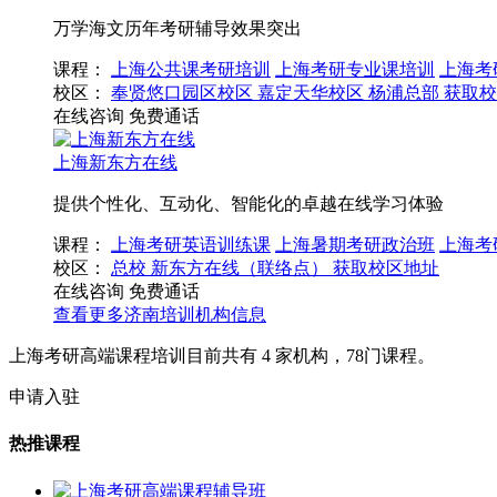
万学海文历年考研辅导效果突出
课程：
上海公共课考研培训
上海考研专业课培训
上海考
校区：
奉贤悠口园区校区
嘉定天华校区
杨浦总部
获取校
在线咨询
免费通话
上海新东方在线
提供个性化、互动化、智能化的卓越在线学习体验
课程：
上海考研英语训练课
上海暑期考研政治班
上海考
校区：
总校
新东方在线（联络点）
获取校区地址
在线咨询
免费通话
查看更多
济南
培训机构信息
上海考研高端课程培训目前共有
4
家机构，
78
门课程。
申请入驻
热推课程