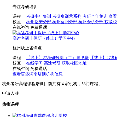
专注考研培训
课程：
考研半年集训
考研集训营系列
考研全年集训
查看
校区：
杭州临安分部
杭州富阳分部
杭州余杭分部
获取校
在线咨询
免费通话
高途考研丨保研（线上）学习中心
杭州线上咨询点
课程：
【线上】27考研数学（二）腾飞班
【线上】27
校区：
在线学习
高途考研
获取校区地址
在线咨询
免费通话
查看更多
济南
培训机构信息
杭州考研高端课程培训目前共有
4
家机构，
58
门课程。
申请入驻
热推课程