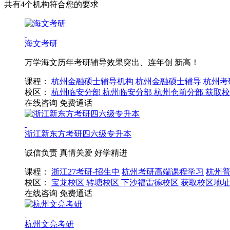
共有4个机构符合您的要求
海文考研
万学海文历年考研辅导效果突出、连年创 新高！
课程：
杭州金融硕士辅导机构
杭州金融硕士辅导
杭州考
校区：
杭州临安分部
杭州临安分部
杭州仓前分部
获取校
在线咨询
免费通话
浙江新东方考研四六级专升本
诚信负责 真情关爱 好学精进
课程：
浙江27考研-招生中
杭州考研高端课程学习
杭州
校区：
宝龙校区
转塘校区
下沙福雷德校区
获取校区地址
在线咨询
免费通话
杭州文亮考研