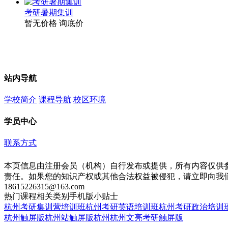
考研暑期集训
暂无价格
询底价
站内导航
学校简介
课程导航
校区环境
学员中心
联系方式
本页信息由注册会员（机构）自行发布或提供，所有内容仅供
责任。如果您的知识产权或其他合法权益被侵犯，请立即向我
18615226315@163.com
热门课程
相关类别
手机版
小贴士
杭州考研集训营培训班
杭州考研英语培训班
杭州考研政治培训
杭州触屏版
杭州站触屏版
杭州杭州文亮考研触屏版