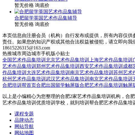
暂无价格
询底价
合肥留学英国艺术作品集辅导
暂无价格
询底价
本页信息由注册会员（机构）自行发布或提供，所有内容仅供
责任。如果您的知识产权或其他合法权益被侵犯，请立即向我
18615226315@163.com
热推城市
周边城市
手机版
小贴士
全国艺术作品集培训
北京艺术作品集培训
上海艺术作品集培训
艺术作品集培训
郑州艺术作品集培训
西安艺术作品集培训
成都
作品集培训
大连艺术作品集培训
南京艺术作品集培训
苏州艺术
杭州艺术作品集培训
武汉艺术作品集培训
南京艺术作品集培训
合肥培训帮首页
合肥出国留学触屏版
合肥艺术作品集培训触屏
以上是小编精心为您整理的合肥2家艺术作品集培训机构，合肥
艺术作品集培训优质培训学校，就到培训帮合肥艺术作品集培
课程专题
品牌动态
网站导航
网站地图