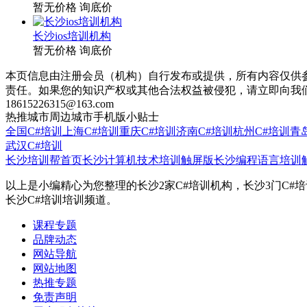
暂无价格
询底价
长沙ios培训机构
暂无价格
询底价
本页信息由注册会员（机构）自行发布或提供，所有内容仅供
责任。如果您的知识产权或其他合法权益被侵犯，请立即向我
18615226315@163.com
热推城市
周边城市
手机版
小贴士
全国C#培训
上海C#培训
重庆C#培训
济南C#培训
杭州C#培训
青
武汉C#培训
长沙培训帮首页
长沙计算机技术培训触屏版
长沙编程语言培训
以上是小编精心为您整理的长沙2家C#培训机构，长沙3门C#
长沙C#培训培训频道。
课程专题
品牌动态
网站导航
网站地图
热推专题
免责声明