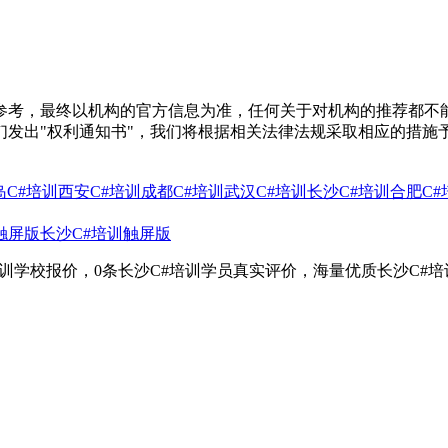
参考，最终以机构的官方信息为准，任何关于对机构的推荐都不
们发出"权利通知书"，我们将根据相关法律法规采取相应的措施
岛C#培训
西安C#培训
成都C#培训
武汉C#培训
长沙C#培训
合肥C#
触屏版
长沙C#培训触屏版
培训学校报价，0条长沙C#培训学员真实评价，海量优质长沙C#