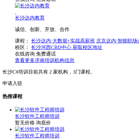
长沙达内教育
诚信、创新、开放、合作
课程：
长沙达内·大数据+实战高薪班
北京达内·智能职场
校区：
长沙河西CBD中心
获取校区地址
在线咨询
免费通话
查看更多
济南
培训机构信息
长沙C#培训目前共有
2
家机构，
3
门课程。
申请入驻
热推课程
长沙软件工程师培训
暂无价格
询底价
长沙软件工程师培训