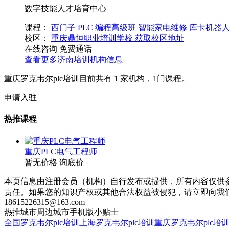
数字技能人才培育中心
课程：
西门子 PLC 编程高级班
智能家电维修
库卡机器
校区：
重庆鼎恒职业培训学校
获取校区地址
在线咨询
免费通话
查看更多
济南
培训机构信息
重庆罗克韦尔plc培训目前共有
1
家机构，
1
门课程。
申请入驻
热推课程
重庆PLC电气工程师
暂无价格
询底价
本页信息由注册会员（机构）自行发布或提供，所有内容仅供
责任。如果您的知识产权或其他合法权益被侵犯，请立即向我
18615226315@163.com
热推城市
周边城市
手机版
小贴士
全国罗克韦尔plc培训
上海罗克韦尔plc培训
重庆罗克韦尔plc培