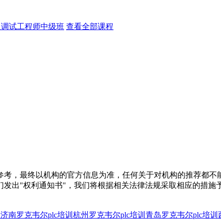
人调试工程师中级班
查看全部课程
参考，最终以机构的官方信息为准，任何关于对机构的推荐都不
们发出"权利通知书"，我们将根据相关法律法规采取相应的措施
训
济南罗克韦尔plc培训
杭州罗克韦尔plc培训
青岛罗克韦尔plc培训