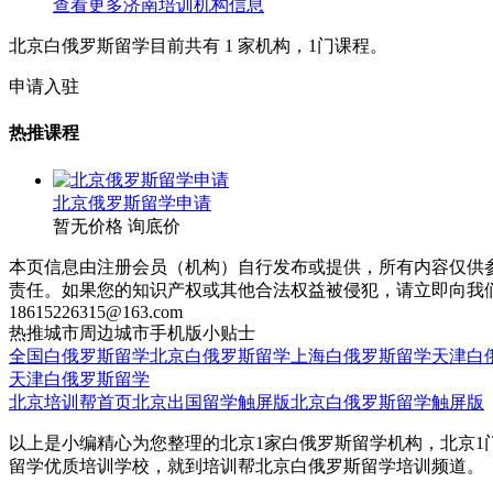
查看更多
济南
培训机构信息
北京白俄罗斯留学目前共有
1
家机构，
1
门课程。
申请入驻
热推课程
北京俄罗斯留学申请
暂无价格
询底价
本页信息由注册会员（机构）自行发布或提供，所有内容仅供
责任。如果您的知识产权或其他合法权益被侵犯，请立即向我
18615226315@163.com
热推城市
周边城市
手机版
小贴士
全国白俄罗斯留学
北京白俄罗斯留学
上海白俄罗斯留学
天津白
天津白俄罗斯留学
北京培训帮首页
北京出国留学触屏版
北京白俄罗斯留学触屏版
以上是小编精心为您整理的北京1家白俄罗斯留学机构，北京1
留学优质培训学校，就到培训帮北京白俄罗斯留学培训频道。