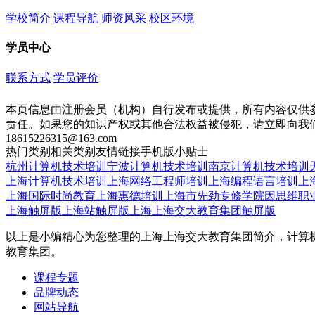
学校简介
课程导航
师资风采
校区环境
学员中心
联系方式
学员评价
本页信息由注册会员（机构）自行发布或提供，所有内容仅供
责任。如果您的知识产权或其他合法权益被侵犯，请立即向我
18615226315@163.com
热门类别
相关类别
友情链接
手机版
小贴士
杭州计算机技术培训
宁波计算机技术培训
南京计算机技术培训
上海计算机技术培训
上海网络工程师培训
上海编程语言培训
上
上海国际时尚教育
上海惠德培训
上海市先劲专修学院
因思维职
上海触屏版
上海站触屏版
上海上海交大教育集团触屏版
以上是小编精心为您整理的上海上海交大教育集团简介，计算
教育集团。
课程专题
品牌动态
网站导航