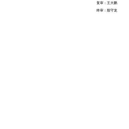
复审：王大鹏
终审：殷守龙