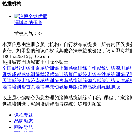
热推机构
淄博全纳优童
学校人气：37
本页信息由注册会员（机构）自行发布或提供，所有内容仅供
责任。如果您的知识产权或其他合法权益被侵犯，请立即向我
18615226315@163.com
热推城市
周边城市
手机版
小贴士
全国感统训练
北京感统训练
上海感统训练
广州感统训练
深圳感
训练
成都感统训练
武汉感统训练
厦门感统训练
长沙感统训练
昆
天津感统训练
济南感统训练
青岛感统训练
烟台感统训练
大连感
淄博培训帮首页
淄博早教幼教触屏版
淄博感统训练触屏版
以上是小编精心为您整理的淄博感统训练3门培训课程，1家淄
训练培训班，就到培训帮淄博感统训练培训频道。
课程专题
品牌动态
网站导航