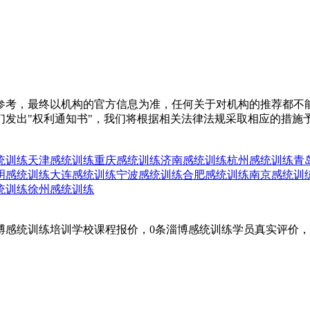
参考，最终以机构的官方信息为准，任何关于对机构的推荐都不
们发出"权利通知书"，我们将根据相关法律法规采取相应的措施
统训练
天津感统训练
重庆感统训练
济南感统训练
杭州感统训练
青
明感统训练
大连感统训练
宁波感统训练
合肥感统训练
南京感统训
统训练
徐州感统训练
博感统训练培训学校课程报价，0条淄博感统训练学员真实评价