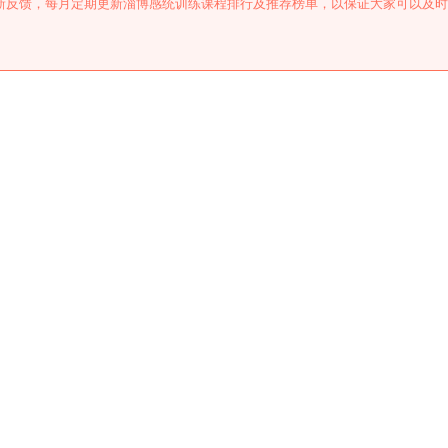
新反馈，每月定期更新淄博感统训练课程排行及推荐榜单，以保证大家可以及时
。