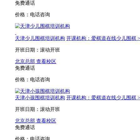
免费通话
价格：电话咨询
天津少儿围棋培训机构
开课机构：爱棋道在线少儿围棋 
开班日期：滚动开班
北京总部
查看校区
免费通话
价格：电话咨询
天津小孩围棋培训机构
开课机构：爱棋道在线少儿围棋 
开班日期：滚动开班
北京总部
查看校区
免费通话
价格：电话咨询