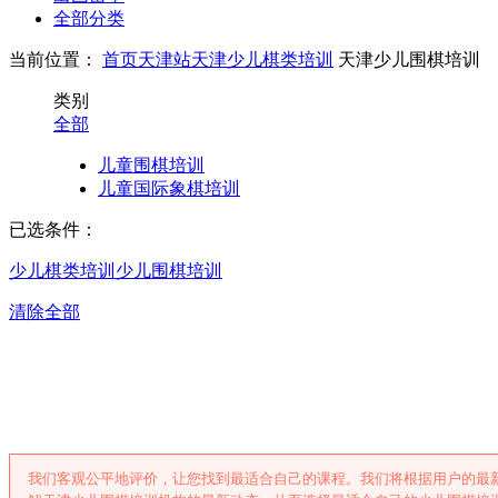
全部分类
当前位置：
首页
天津站
天津少儿棋类培训
天津少儿围棋培训
类别
全部
儿童围棋培训
儿童国际象棋培训
已选条件：
少儿棋类培训
少儿围棋培训
清除全部
天津少儿围棋培
我们客观公平地评价，让您找到最适合自己的课程。我们将根据用户的最