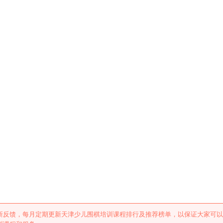
训课程排行及推荐
新反馈，每月定期更新天津少儿围棋培训课程排行及推荐榜单，以保证大家可以