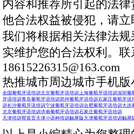
内容和推荐所引起的法律
他合法权益被侵犯，请立
我们将根据相关法律法规
实维护您的合法权利。联
18615226315@163.com
热推城市
周边城市
手机版
全国葡萄牙语培训
北京葡萄牙语培训
上海葡萄牙语培训
深圳葡
牙语培训
青岛葡萄牙语培训
郑州葡萄牙语培训
石家庄葡萄牙语
训
长沙葡萄牙语培训
宁波葡萄牙语培训
合肥葡萄牙语培训
大连
北京葡萄牙语培训
济南葡萄牙语培训
石家庄葡萄牙语培训
天津培训帮首页
天津小语种培训触屏版
天津葡萄牙语培训触屏