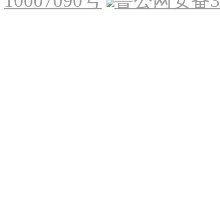
10007090号
鲁公网安备370