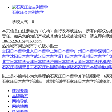
石家庄金吉列留学
学校人气：0
本页信息由注册会员（机构）自行发布或提供，所有内容仅供
责任。如果您的知识产权或其他合法权益被侵犯，请立即向我
18615226315@163.com
热推城市
周边城市
手机版
小贴士
全国日本留学
北京日本留学
上海日本留学
广州日本留学
深圳日
留学
沈阳日本留学
武汉日本留学
厦门日本留学
苏州日本留学
宁
北京日本留学
天津日本留学
济南日本留学
太原日本留学
呼和浩
石家庄培训帮首页
石家庄出国留学触屏版
石家庄日本留学触屏
以上是小编精心为您整理的石家庄日本留学3门培训课程，6家
石家庄日本留学培训班，就到培训帮石家庄日本留学培训频道
课程专题
品牌动态
网站导航
网站地图
热推专题