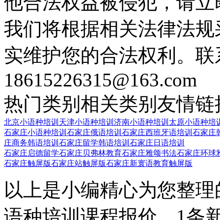
他合法权益被侵犯，请立
我们将根据相关法律法规
实维护您的合法权利。联
18615226315@163.com
热门类别
相关类别
友情链
北京小语种培训
天津小语种培训
济南小语种培训
太原小语种培
石家庄小语种培训
石家庄俄语培训
石家庄西班牙语培训
石家庄
庄商务韩语培训
石家庄留学韩语培训
石家庄日语培训
石家庄启德留学
石家庄贝弗林教育
石家庄雅颂书法
石家庄环球
石家庄触屏版
石家庄站触屏版
石家庄新寰语教育触屏版
以上是小编精心为您整理
语种培训课程报价，1条