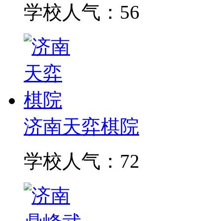
学校人气：56
济南天弈棋院
学校人气：72