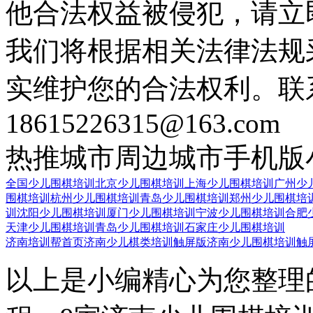
他合法权益被侵犯，请立
我们将根据相关法律法规
实维护您的合法权利。联
18615226315@163.com
热推城市
周边城市
手机版
全国少儿围棋培训
北京少儿围棋培训
上海少儿围棋培训
广州少
围棋培训
杭州少儿围棋培训
青岛少儿围棋培训
郑州少儿围棋培
训
沈阳少儿围棋培训
厦门少儿围棋培训
宁波少儿围棋培训
合肥
天津少儿围棋培训
青岛少儿围棋培训
石家庄少儿围棋培训
济南培训帮首页
济南少儿棋类培训触屏版
济南少儿围棋培训触
以上是小编精心为您整理