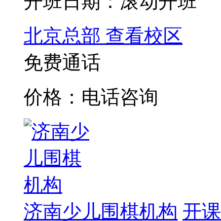
开班日期：滚动开班
北京总部
查看校区
免费通话
价格：电话咨询
济南少儿围棋机构
开课