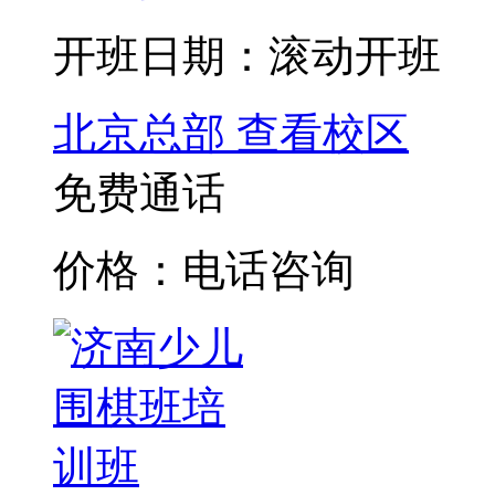
开班日期：滚动开班
北京总部
查看校区
免费通话
价格：电话咨询