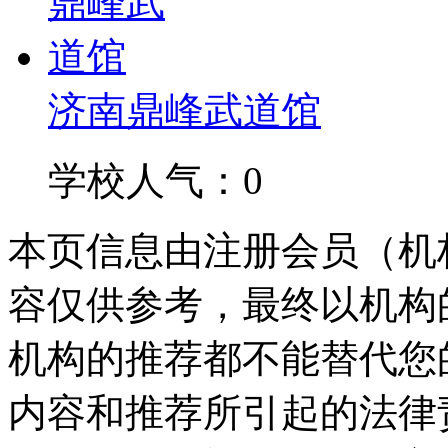
济南鼎峰武道馆
学校人气：0
本页信息由注册会员（机
容仅供参考，最终以机构
机构的推荐都不能替代您
内容和推荐所引起的法律