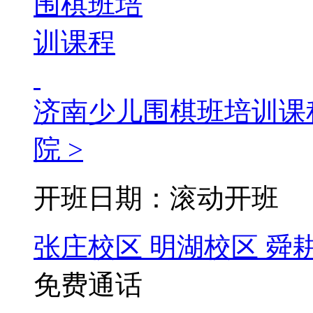
济南少儿围棋班培训课
院 >
开班日期：滚动开班
张庄校区
明湖校区
舜
免费通话