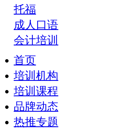
托福
成人口语
会计培训
首页
培训机构
培训课程
品牌动态
热推专题