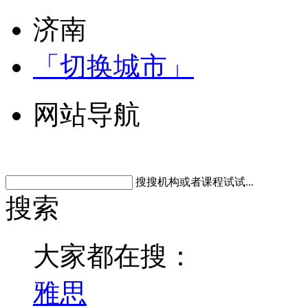
济南
「切换城市」
网站导航
搜搜机构或者课程试试...
搜索
大家都在搜：
雅思