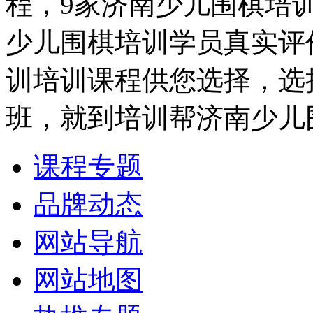
程，9家济南少儿围棋培
少儿围棋培训学员真实评
训培训课程供您选择，选
班，就到培训帮济南少儿
课程专题
品牌动态
网站导航
网站地图