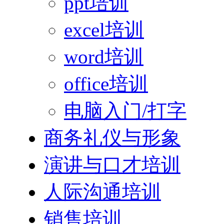
ppt培训
excel培训
word培训
office培训
电脑入门/打字
商务礼仪与形象
演讲与口才培训
人际沟通培训
销售培训