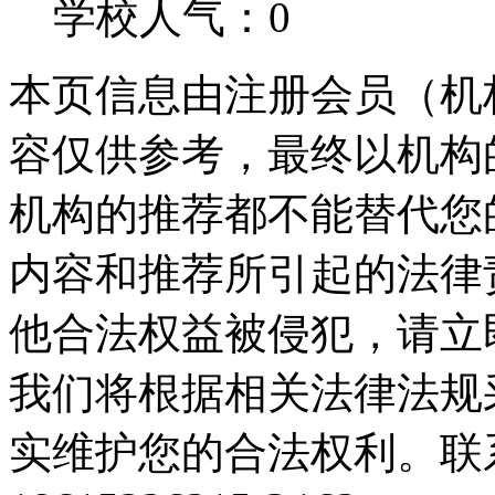
学校人气：0
本页信息由注册会员（机
容仅供参考，最终以机构
机构的推荐都不能替代您
内容和推荐所引起的法律
他合法权益被侵犯，请立
我们将根据相关法律法规
实维护您的合法权利。联