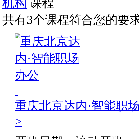
机构
课程
共有3个课程符合您的要
重庆北京达内·智能职
>