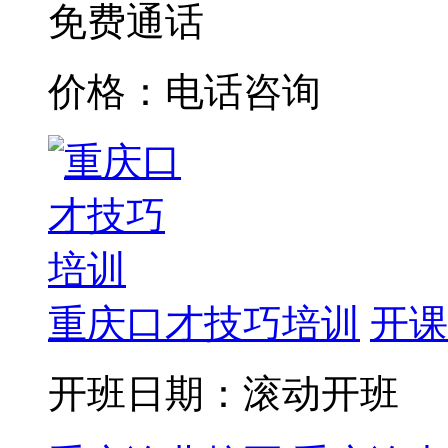
免费通话
价格：电话咨询
重庆口才技巧培训
开课
开班日期：滚动开班