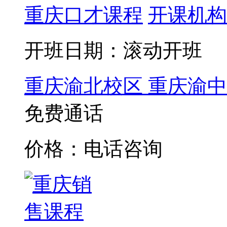
重庆口才课程
开课机构
开班日期：滚动开班
重庆渝北校区
重庆渝中
免费通话
价格：电话咨询