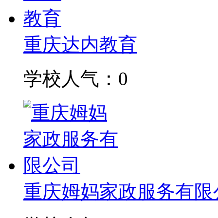
重庆达内教育
学校人气：0
重庆姆妈家政服务有限