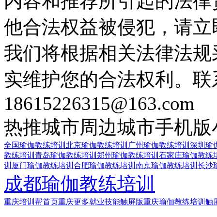
内容和推荐所引起的法律
他合法权益被侵犯，请立
我们将根据相关法律法规
实维护您的合法权利。联
18615226315@163.com
热推城市
周边城市
手机版
全国瑜伽教练培训
北京瑜伽教练培训
广州瑜伽教练培训
深圳瑜
教练培训
青岛瑜伽教练培训
郑州瑜伽教练培训
石家庄瑜伽教练
训
厦门瑜伽教练培训
合肥瑜伽教练培训
南京瑜伽教练培训
长沙
成都瑜伽教练培训
重庆培训帮首页
重庆更多就业技能触屏版
重庆瑜伽教练培训触