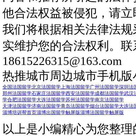
他合法权益被侵犯，请立
我们将根据相关法律法规
实维护您的合法权利。联
18615226315@163.com
热推城市
周边城市
手机版
全国法国留学
北京法国留学
上海法国留学
广州法国留学
深圳法
郑州法国留学
石家庄法国留学
西安法国留学
成都法国留学
武汉
学
合肥法国留学
大连法国留学
苏州法国留学
南京法国留学
天津法国留学
济南法国留学
青岛法国留学
烟台法国留学
大连法
淄博培训帮首页
淄博出国留学触屏版
淄博法国留学触屏版
以上是小编精心为您整理