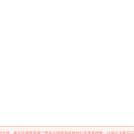
学机构排行及推荐
新反馈，每月定期更新厦门更多出国留学机构排行及推荐榜单，以保证大家可以