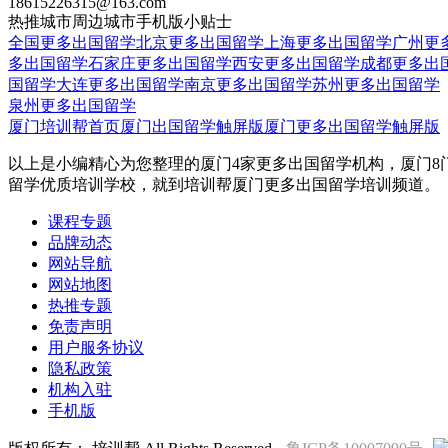
18615226315@163.com
热推城市
周边城市
手机版
小贴士
全国更多出国留学
北京更多出国留学
上海更多出国留学
广州更
多出国留学
石家庄更多出国留学
西安更多出国留学
成都更多出
国留学
大连更多出国留学
南京更多出国留学
苏州更多出国留学
泉州更多出国留学
厦门培训帮首页
厦门出国留学触屏版
厦门更多出国留学触屏版
以上是小编精心为您整理的厦门4家更多出国留学机构，厦门8
留学优质培训学校，就到培训帮厦门更多出国留学培训频道。
课程专题
品牌动态
网站导航
网站地图
热推专题
免责声明
用户服务协议
隐私政策
机构入驻
手机版