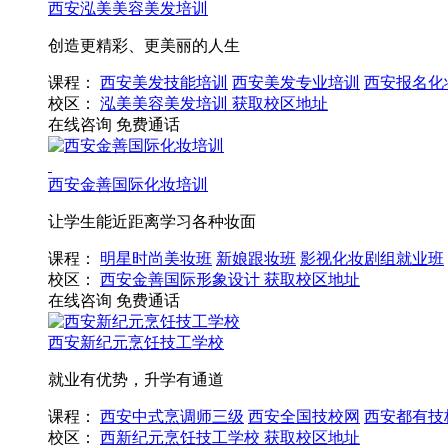
西安泓美美容美发培训
创造更精彩、更美丽的人生
课程：
西安美发技能培训
西安美发专业培训
西安报名化
校区：
泓美美容美发培训
获取校区地址
在线咨询
免费通话
西安金善国际化妆培训
让学生能近距离学习各种妆面
课程：
明星时尚美妆班
新娘跟妆班
影视化妆剧组就业班
校区：
西安金善国际形象设计
获取校区地址
在线咨询
免费通话
西安新纪元烹饪技工学校
就业有优势，升学有通道
课程：
西安中式烹调师三级
西安全国技校网
西安都有技
校区：
西新纪元烹饪技工学校
获取校区地址