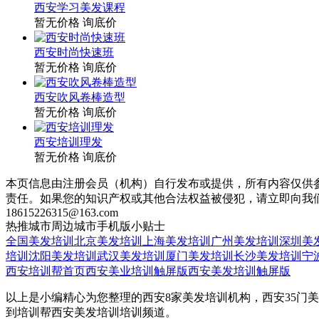
西安学习美发课程
暂无价格
询底价
西安时尚快速班
暂无价格
询底价
西安吹风卷棒造型
暂无价格
询底价
西安培训理发
暂无价格
询底价
本页信息由注册会员（机构）自行发布或提供，所有内容仅供
责任。如果您的知识产权或其他合法权益被侵犯，请立即向我
18615226315@163.com
热推城市
周边城市
手机版
小贴士
全国美发培训
北京美发培训
上海美发培训
广州美发培训
深圳美
培训
沈阳美发培训
武汉美发培训
厦门美发培训
长沙美发培训
宁
西安培训帮首页
西安美业培训触屏版
西安美发培训触屏版
以上是小编精心为您整理的西安8家美发培训机构，西安35门
到培训帮西安美发培训培训频道。