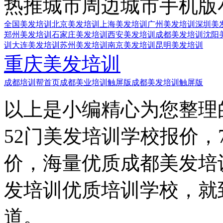
热推城市
周边城市
手机版
全国美发培训
北京美发培训
上海美发培训
广州美发培训
深圳美
郑州美发培训
石家庄美发培训
西安美发培训
成都美发培训
沈阳
训
大连美发培训
苏州美发培训
南京美发培训
昆明美发培训
重庆美发培训
成都培训帮首页
成都美业培训触屏版
成都美发培训触屏版
以上是小编精心为您整理
52门美发培训学校报价
价，海量优质成都美发培
发培训优质培训学校，就
道。