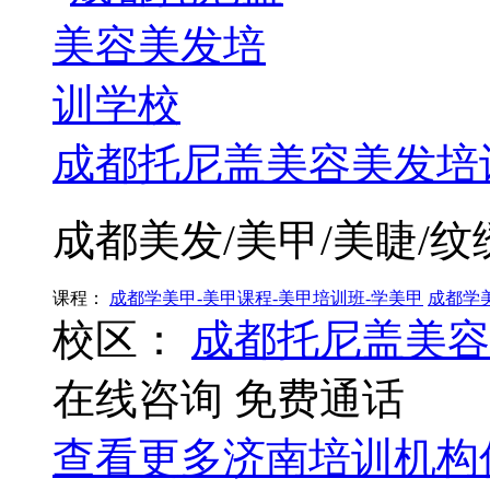
成都托尼盖美容美发培
成都美发/美甲/美睫/
课程：
成都学美甲-美甲课程-美甲培训班-学美甲
成都学
校区：
成都托尼盖美容
在线咨询
免费通话
查看更多
济南
培训机构