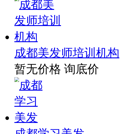
成都美发师培训机构
暂无价格
询底价
成都学习美发