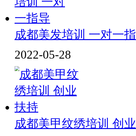
成都美发培训 一对一
2022-05-28
成都美甲纹绣培训 创