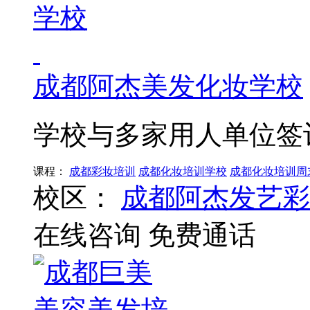
成都阿杰美发化妆学校
学校与多家用人单位签
课程：
成都彩妆培训
成都化妆培训学校
成都化妆培训周
校区：
成都阿杰发艺彩
在线咨询
免费通话