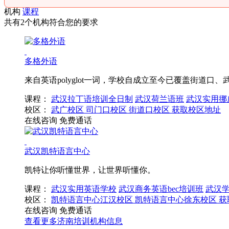
机构
课程
共有2个机构符合您的要求
多格外语
来自英语polyglot一词，学校自成立至今已覆盖街道口
课程：
武汉拉丁语培训全日制
武汉荷兰语班
武汉实用挪
校区：
武广校区
司门口校区
街道口校区
获取校区地址
在线咨询
免费通话
武汉凯特语言中心
凯特让你听懂世界，让世界听懂你。
课程：
武汉实用英语学校
武汉商务英语bec培训班
武汉
校区：
凯特语言中心江汉校区
凯特语言中心徐东校区
获
在线咨询
免费通话
查看更多
济南
培训机构信息