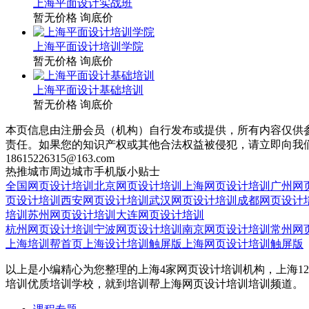
上海平面设计实战班
暂无价格
询底价
上海平面设计培训学院
暂无价格
询底价
上海平面设计基础培训
暂无价格
询底价
本页信息由注册会员（机构）自行发布或提供，所有内容仅供
责任。如果您的知识产权或其他合法权益被侵犯，请立即向我
18615226315@163.com
热推城市
周边城市
手机版
小贴士
全国网页设计培训
北京网页设计培训
上海网页设计培训
广州网
页设计培训
西安网页设计培训
武汉网页设计培训
成都网页设计
培训
苏州网页设计培训
大连网页设计培训
杭州网页设计培训
宁波网页设计培训
南京网页设计培训
常州网
上海培训帮首页
上海设计培训触屏版
上海网页设计培训触屏版
以上是小编精心为您整理的上海4家网页设计培训机构，上海1
培训优质培训学校，就到培训帮上海网页设计培训培训频道。