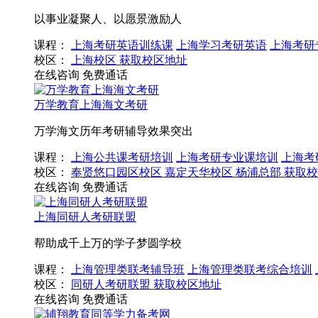
以事业凝聚人、以愿景激励人
课程：
上海考研英语训练课
上海学习考研英语
上海考研
校区：
上海校区
获取校区地址
在线咨询
免费通话
万学教育上海海文考研
万学海文历年考研辅导效果突出
课程：
上海公共课考研培训
上海考研专业课培训
上海考
校区：
奉贤悠口园区校区
嘉定天华校区
杨浦总部
获取校
在线咨询
免费通话
上海同研人考研联盟
帮助成千上万的学子梦圆学校
课程：
上海管理类联考辅导班
上海管理类联考综合培训
校区：
同研人考研联盟
获取校区地址
在线咨询
免费通话