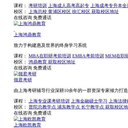
课程：
考研培训
上海成人高考高起专
上海成考专升本全
校区：
上海总校
黄浦区校区
徐汇校区
获取校区地址
在线咨询
免费通话
上海鸿鼎教育
致力于构建惠及世界的终身学习系统
课程：
MBA在职研考前培训
EMBA考前培训
MEM在职
校区：
鸿鼎教育
获取校区地址
在线咨询
免费通话
领君考研
由上海考研辅导行业深耕10余年的一群资深专家倾力打
课程：
上海专业课考研培训
上海金融硕士学习
上海法律
校区：
普陀总教学点
浦东教学点
长宁教学点
获取校区地
在线咨询
免费通话
上海欧凯教育