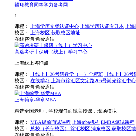
辅翔教育同等学力备考网
1
课程：
上海学历文凭认证中心
上海学历认证专升本
上海
校区：
上海校区
获取校区地址
在线咨询
免费通话
高途考研丨保研（线上）学习中心
上海线上咨询点
课程：
【线上】26考研数学（一）全程班
【线上】26
校区：
在线学习
上海市徐汇区文定路205号尚光徐汇中心
在线咨询
免费通话
上海翰章-华章MBA
精选全国老师，学校现任面试官授课，现场模拟
课程：
MBA提前面试课程
上海mba机构
EMBA笔试课程
校区：
总校（长宁校区）
徐汇校区
浦东校区
获取校区地
在线咨询
免费通话