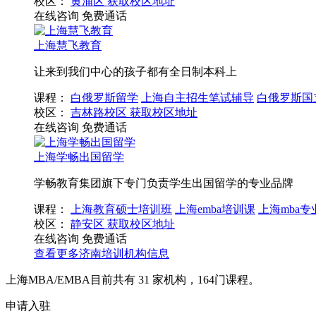
校区：
黄浦区
获取校区地址
在线咨询
免费通话
上海慧飞教育
让来到我们中心的孩子都有全日制本科上
课程：
白俄罗斯留学
上海自主招生笔试辅导
白俄罗斯国
校区：
吉林路校区
获取校区地址
在线咨询
免费通话
上海学畅出国留学
学畅教育集团旗下专门负责学生出国留学的专业品牌
课程：
上海教育硕士培训班
上海emba培训课
上海mba专
校区：
静安区
获取校区地址
在线咨询
免费通话
查看更多
济南
培训机构信息
上海MBA/EMBA目前共有
31
家机构，
164
门课程。
申请入驻