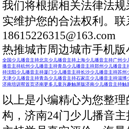
我们将根据相关法律法规
实维护您的合法权利。联
18615226315@163.com
热推城市
周边城市
手机版
全国少儿播音主持
北京少儿播音主持
上海少儿播音主持
广州少
播音主持
杭州少儿播音主持
青岛少儿播音主持
郑州少儿播音主
持
沈阳少儿播音主持
厦门少儿播音主持
长沙少儿播音主持
苏州
天津少儿播音主持
青岛少儿播音主持
石家庄少儿播音主持
淄博
济南培训帮首页
济南更多儿童兴趣触屏版
济南少儿播音主持触
以上是小编精心为您整理
构，济南24门少儿播音