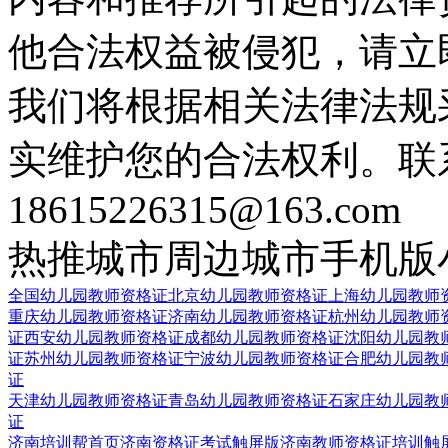
他合法权益被侵犯，请立
我们将根据相关法律法规
实维护您的合法权利。联
18615226315@163.com
热推城市
周边城市
手机版
全国幼儿园教师资格证
北京幼儿园教师资格证
上海幼儿园教师
重庆幼儿园教师资格证
济南幼儿园教师资格证
杭州幼儿园教师
证
西安幼儿园教师资格证
成都幼儿园教师资格证
沈阳幼儿园教
证
苏州幼儿园教师资格证
宁波幼儿园教师资格证
合肥幼儿园教
证
天津幼儿园教师资格证
青岛幼儿园教师资格证
石家庄幼儿园教
证
济南培训帮首页
济南资格证考试触屏版
济南教师资格证培训触