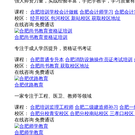
强大师资力量，实战经验丰富，手把手教学，学习质量有
课程：
合肥培训学校会计做账
合肥会计师学习
合肥会计
校区：
经开校区
包河校区
新站校区
获取校区地址
在线咨询
免费通话
合肥尚书教育资格证培训
专注于成人学历提升，资格证书考证
课程：
合肥普通专升本
合肥消防设施操作员证考试培训
校区：
合肥尚书教育
获取校区地址
在线咨询
免费通话
合肥优路教育
一家专注于工程、医卫、教师等领域
课程：
合肥培训监理工程师
合肥二级建造师补习
合肥一
校区：
合肥分校青安校区
合肥分校南站校区
三孝口校区
在线咨询
免费通话
合肥师学教育