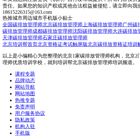
责任。如果您的知识产权或其他合法权益被侵犯，请立即向我
18615226315@163.com
热推城市
周边城市
手机版
小贴士
全国碳排放管理师
北京碳排放管理师
上海碳排放管理师
广州碳
碳排放管理师
成都碳排放管理师
沈阳碳排放管理师
大连碳排放
天津碳排放管理师
石家庄碳排放管理师
北京培训帮首页
北京资格证考试触屏版
北京碳排放资格证培训
以上是小编精心为您整理的北京1家碳排放管理师机构，北京2
理师优质培训学校，就到培训帮北京碳排放管理师培训频道。
课程专题
品牌动态
网站导航
网站地图
热推专题
免责声明
用户服务协议
隐私政策
机构入驻
手机版