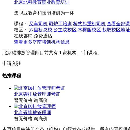
北京北科教育职业教育培训
集职业教育和技能培训为一体
课程：
叉车司机
司炉工培训
桥式起重机司机
查看全部课
校区：
六里桥总校
公主坟校区
木樨园校区
获取校区地址
在线咨询
免费通话
查看更多
济南
培训机构信息
北京碳排放管理师目前共有
1
家机构，
2
门课程。
申请入驻
热推课程
北京碳排放管理师考证
暂无价格
询底价
北京碳排放管理师
暂无价格
询底价
本页信息由注册会员（机构）自行发布或提供，所有内容仅供