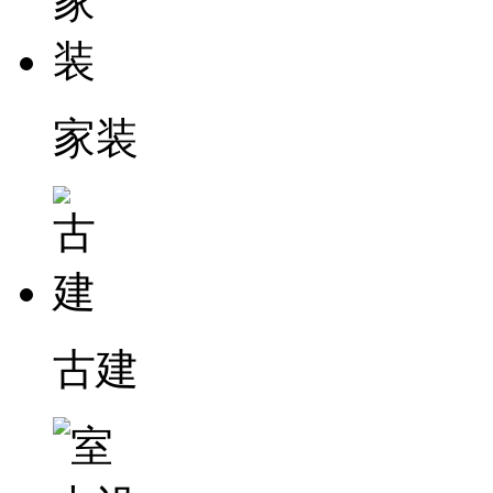
家装
古建