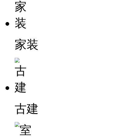
家装
古建