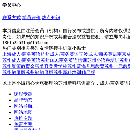
学员中心
联系方式
学员评价
热点知识
本页信息由注册会员（机构）自行发布或提供，所有内容仅供
责任。如果您的知识产权或其他合法权益被侵犯，请立即向我
18615226315@163.com
热门类别
相关类别
友情链接
手机版
小贴士
上海成人/商务英语
杭州成人/商务英语
宁波成人/商务英语
南京成
苏州成人/商务英语
苏州BEC商务英语培训
苏州小语种培训
苏州
苏州智策教育
金莎美容美发学校
苏州蓝海凡思教育
苏州上元教
苏州触屏版
苏州站触屏版
苏州新科培训触屏版
以上是小编精心为您整理的苏州新科培训简介，成人/商务英
课程专题
品牌动态
网站导航
网站地图
热推专题
免责声明