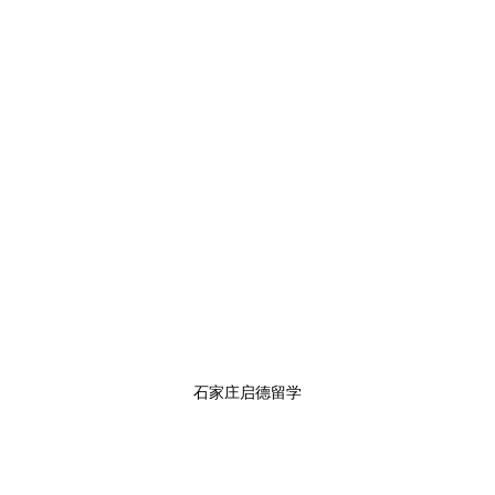
石家庄启德留学