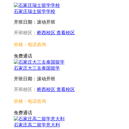
石家庄瑞士留学学校
开班日期：滚动开班
开班校区：
桥西校区
查看校区
价格：电话咨询
免费通话
石家庄大三去泰国留学
开班日期：滚动开班
开班校区：
桥西校区
查看校区
价格：电话咨询
免费通话
石家庄高二留学意大利