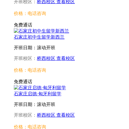
开班校区：
桥西校区
查看校区
价格：电话咨询
免费通话
石家庄初中生留学新西兰
开班日期：滚动开班
开班校区：
桥西校区
查看校区
价格：电话咨询
免费通话
石家庄启德·匈牙利留学
开班日期：滚动开班
开班校区：
桥西校区
查看校区
价格：电话咨询