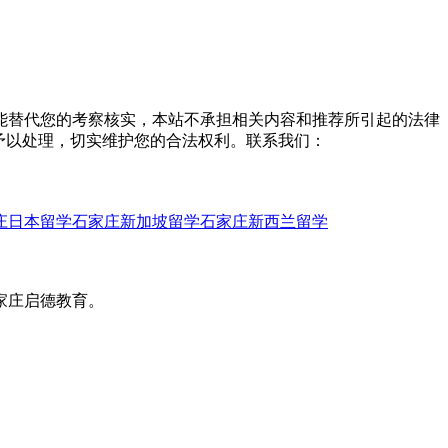
能替代您的考察核实，本站不承担相关内容和推荐所引起的法律
予以处理，切实维护您的合法权利。联系我们：
庄日本留学
石家庄新加坡留学
石家庄新西兰留学
家庄启德教育。