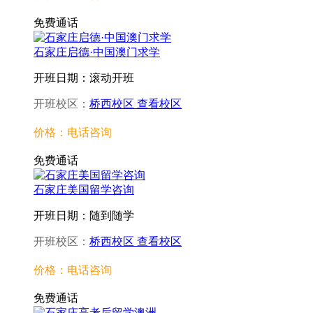
免费通话
石家庄启德·中国澳门求学
开班日期：滚动开班
开班校区：
桥西校区
查看校区
价格：电话咨询
免费通话
石家庄美国留学咨询
开班日期：随到随学
开班校区：
桥西校区
查看校区
价格：电话咨询
免费通话