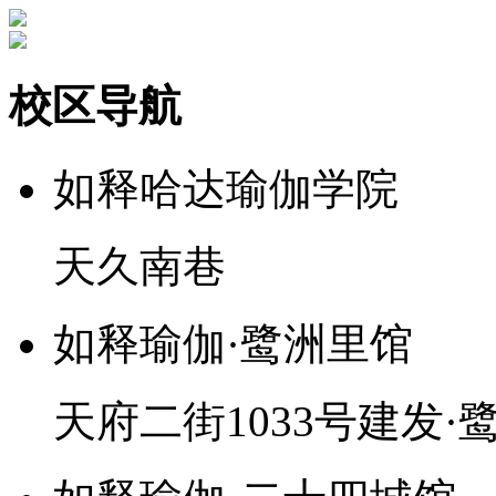
校区导航
如释哈达瑜伽学院
天久南巷
如释瑜伽·鹭洲里馆
天府二街1033号建发·