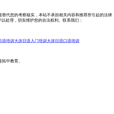
能替代您的考察核实，本站不承担相关内容和推荐所引起的法律
予以处理，切实维护您的合法权利。联系我们：
日语培训
大连日语入门培训
大连日语口语培训
连拓中教育。