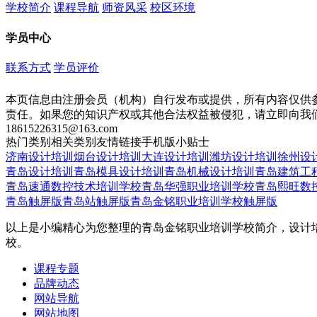
学校简介
课程导航
师资风采
校区环境
学员中心
联系方式
学员评价
本页信息由注册会员（机构）自行发布或提供，所有内容仅供
责任。如果您的知识产权或其他合法权益被侵犯，请立即向我
18615226315@163.com
热门类别
相关类别
友情链接
手机版
小贴士
济南设计培训
烟台设计培训
大连设计培训
潍坊设计培训
徐州设
青岛设计培训
青岛模具设计培训
青岛机械设计培训
青岛建筑工
青岛速通数控技术培训学校
青岛华强职业培训学校
青岛熙旺数
青岛触屏版
青岛站触屏版
青岛金铭职业培训学校触屏版
以上是小编精心为您整理的青岛金铭职业培训学校简介，设计
校。
课程专题
品牌动态
网站导航
网站地图