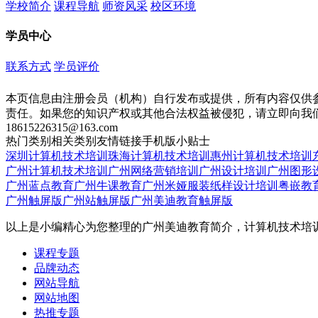
学校简介
课程导航
师资风采
校区环境
学员中心
联系方式
学员评价
本页信息由注册会员（机构）自行发布或提供，所有内容仅供
责任。如果您的知识产权或其他合法权益被侵犯，请立即向我
18615226315@163.com
热门类别
相关类别
友情链接
手机版
小贴士
深圳计算机技术培训
珠海计算机技术培训
惠州计算机技术培训
广州计算机技术培训
广州网络营销培训
广州设计培训
广州图形
广州蓝点教育
广州牛课教育
广州米娅服装纸样设计培训
粤嵌教
广州触屏版
广州站触屏版
广州美迪教育触屏版
以上是小编精心为您整理的广州美迪教育简介，计算机技术培
课程专题
品牌动态
网站导航
网站地图
热推专题