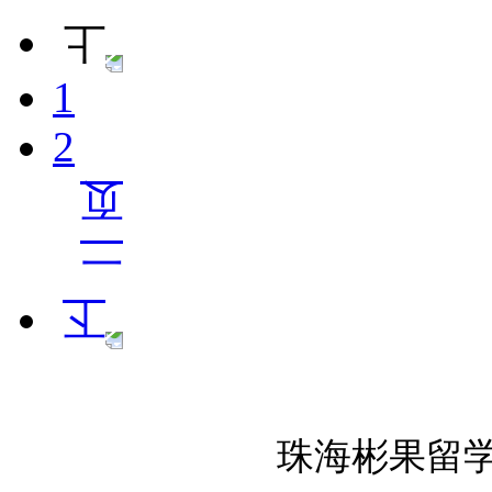
1
2
珠海彬果留