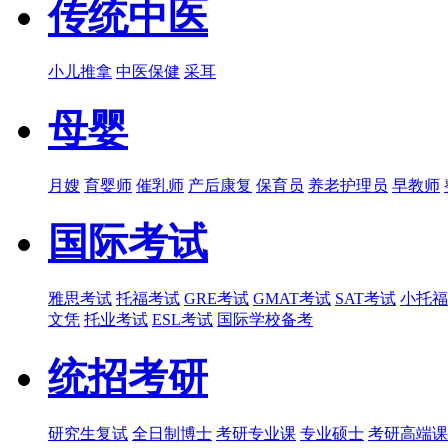
传统中医
小儿推拿
中医保健
采耳
母婴
月嫂
育婴师
催乳师
产后康复
保育员
养老护理员
早教师
国际考试
雅思考试
托福考试
GRE考试
GMAT考试
SAT考试
小托福
文凭
托业考试
ESL考试
国际学校备考
统招考研
研究生复试
全日制博士
考研专业课
专业硕士
考研高端课