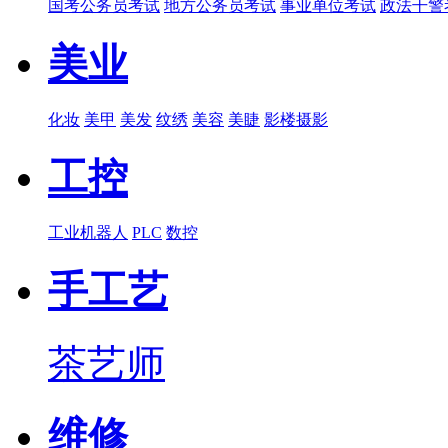
国考公务员考试
地方公务员考试
事业单位考试
政法干警
美业
化妆
美甲
美发
纹绣
美容
美睫
影楼摄影
工控
工业机器人
PLC
数控
手工艺
茶艺师
维修