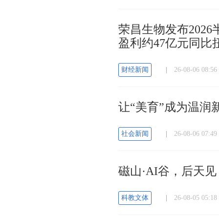
荣昌生物发布2026
盈利约47亿元同比
财经新闻
|
26-08-06 08
让“美育”成为温润
社会新闻
|
26-08-06 07
磁山·AI谷，后天见
科教文体
|
26-08-05 05