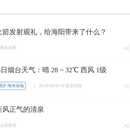
！火箭发射观礼，给海阳带来了什么？
:59 胶东在线
6日烟台天气：晴 28 ~ 32℃ 西风 1级
潮汐·海水浴场
|
26-08-06 09:38 胶东在线
新风正气的清泉
:06 山东宣传