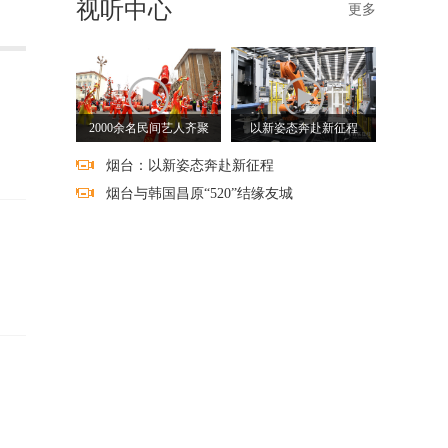
视听中心
更多
2000余名民间艺人齐聚
以新姿态奔赴新征程
烟台：以新姿态奔赴新征程
烟台与韩国昌原“520”结缘友城