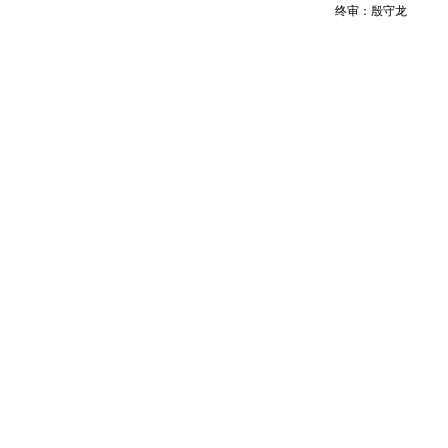
终审：殷守龙