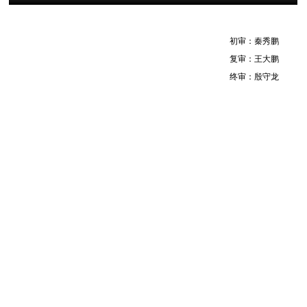
初审：秦秀鹏
复审：王大鹏
终审：殷守龙