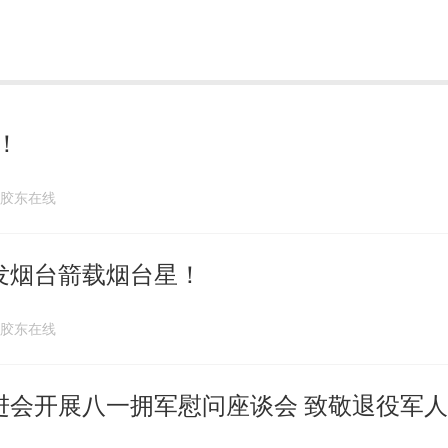
！
:18 胶东在线
发烟台箭载烟台星！
:30 胶东在线
进会开展八一拥军慰问座谈会 致敬退役军人