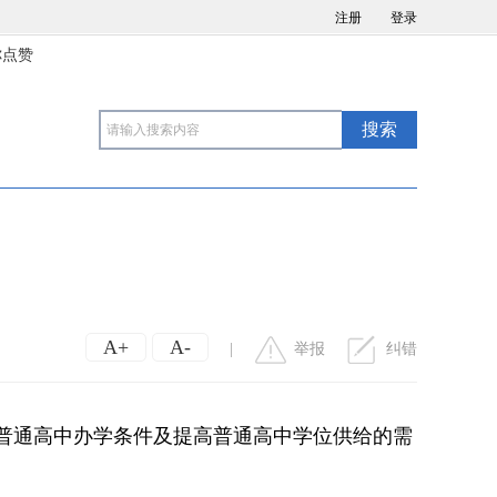
注册
登录
你点赞
A+
A-
|
举报
纠错
、普通高中办学条件及提高普通高中学位供给的需