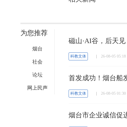
为您推荐
磁山·AI谷，后天见
烟台
科教文体
|
26-08-05 05
社会
论坛
首发成功！烟台船
网上民声
科教文体
|
26-08-05 01
烟台市企业诚信促