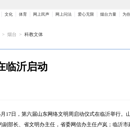
文化
体育
网上民声
网上问法
爱心无限
烟台力量
为
>
烟台
>
科教文体
在临沂启动
5月17日，第六届山东网络文明周启动仪式在临沂举行。
的副部长、省文明办主任，省委网信办主任卢岚；临沂市