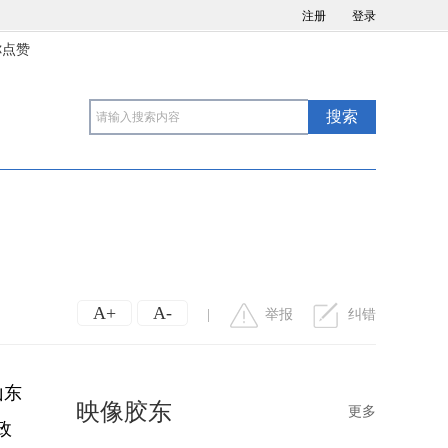
注册
登录
你点赞
A+
A-
|
举报
纠错
山东
映像胶东
更多
政