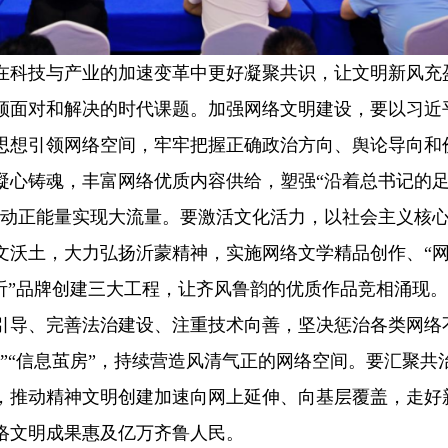
科技与产业的加速变革中更好凝聚共识，让文明新风充
须面对和解决的时代课题。加强网络文明建设，要以习近
思想引领网络空间，牢牢把握正确政治方向、舆论导向和
凝心铸魂，丰富网络优质内容供给，塑强“沿着总书记的
推动正能量实现大流量。要激活文化活力，以社会主义核
文沃土，大力弘扬沂蒙精神，实施网络文学精品创作、“
视听”品牌创建三大工程，让齐风鲁韵的优质作品竞相涌现
引导、完善法治建设、注重技术向善，坚决惩治各类网络
”“信息茧房”，持续营造风清气正的网络空间。要汇聚共
，推动精神文明创建加速向网上延伸、向基层覆盖，走好
络文明成果惠及亿万齐鲁人民。