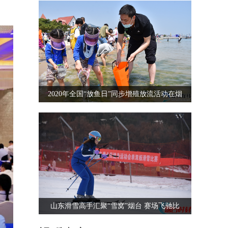
2020年全国“放鱼日”同步增殖放流活动在烟
山东滑雪高手汇聚“雪窝”烟台 赛场飞驰比