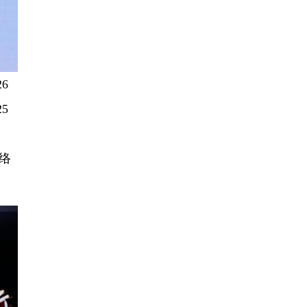
6
5
络