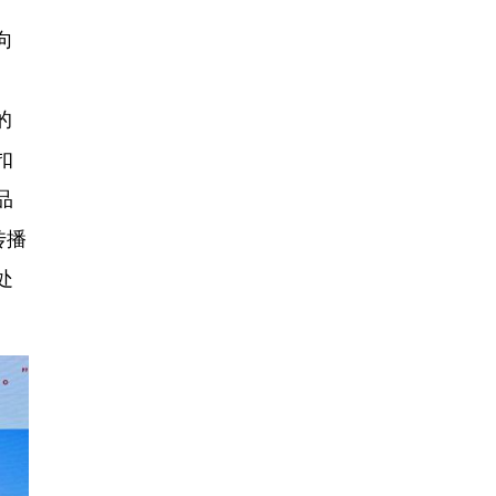
向
、
的
扣
品
传播
处