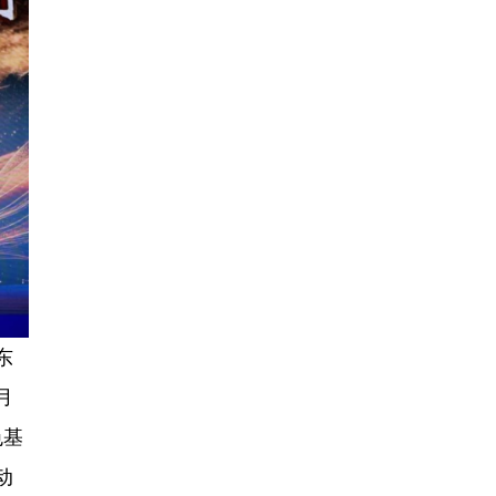
东
月
色基
动