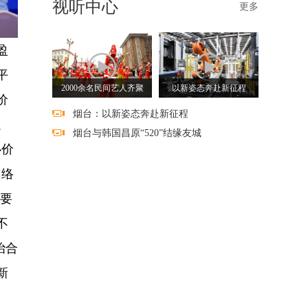
视听中心
更多
盈
平
2000余名民间艺人齐聚
以新姿态奔赴新征程
价
烟台：以新姿态奔赴新征程
足
烟台与韩国昌原“520”结缘友城
心价
网络
。要
不
治合
新