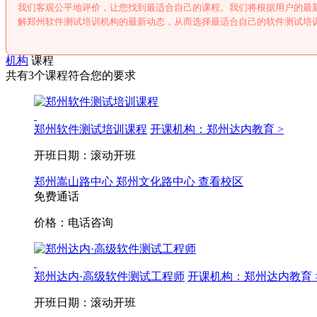
我们客观公平地评价，让您找到最适合自己的课程。我们将根据用户的最
解郑州软件测试培训机构的最新动态，从而选择最适合自己的软件测试培
机构
课程
共有3个课程符合您的要求
郑州软件测试培训课程
开课机构：郑州达内教育 >
开班日期：滚动开班
郑州嵩山路中心
郑州文化路中心
查看校区
免费通话
价格：电话咨询
郑州达内·高级软件测试工程师
开课机构：郑州达内教育 
开班日期：滚动开班