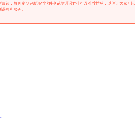
新反馈，每月定期更新郑州软件测试培训课程排行及推荐榜单，以保证大家可以
训课程和服务。
>