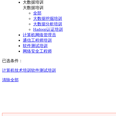
大数据培训
大数据培训
全部
大数据挖掘培训
大数据分析培训
Hadoop认证培训
计算机网络管理员
通信工程师培训
软件测试培训
网络安全工程师
已选条件：
计算机技术培训
软件测试培训
清除全部
郑州软件测试培