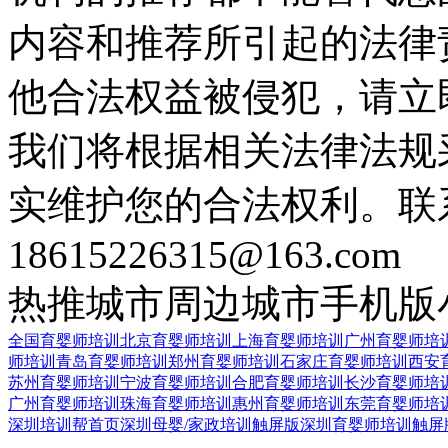
内容和推荐所引起的法律
他合法权益被侵犯，请立
我们将根据相关法律法规
实维护您的合法权利。联
18615226315@163.com
热推城市
周边城市
手机版
全国育婴师培训
北京育婴师培训
上海育婴师培训
广州育婴师培
师培训
青岛育婴师培训
郑州育婴师培训
石家庄育婴师培训
西安
苏州育婴师培训
宁波育婴师培训
合肥育婴师培训
长沙育婴师培
广州育婴师培训
珠海育婴师培训
惠州育婴师培训
东莞育婴师培
深圳培训帮首页
深圳母婴/家政培训触屏版
深圳育婴师培训触屏