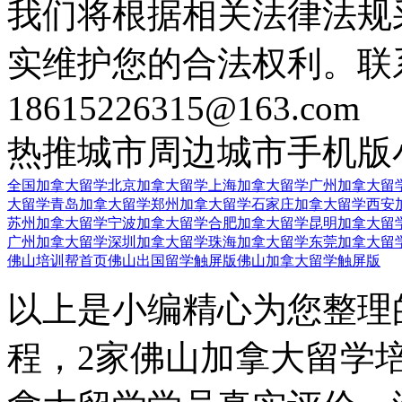
我们将根据相关法律法规
实维护您的合法权利。联
18615226315@163.com
热推城市
周边城市
手机版
全国加拿大留学
北京加拿大留学
上海加拿大留学
广州加拿大留
大留学
青岛加拿大留学
郑州加拿大留学
石家庄加拿大留学
西安
苏州加拿大留学
宁波加拿大留学
合肥加拿大留学
昆明加拿大留
广州加拿大留学
深圳加拿大留学
珠海加拿大留学
东莞加拿大留
佛山培训帮首页
佛山出国留学触屏版
佛山加拿大留学触屏版
以上是小编精心为您整理
程，2家佛山加拿大留学