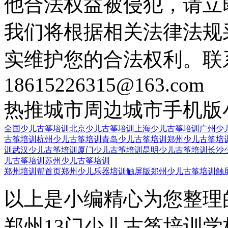
他合法权益被侵犯，请立
我们将根据相关法律法规
实维护您的合法权利。联
18615226315@163.com
热推城市
周边城市
手机版
全国少儿古筝培训
北京少儿古筝培训
上海少儿古筝培训
广州少
古筝培训
杭州少儿古筝培训
青岛少儿古筝培训
郑州少儿古筝培
训
武汉少儿古筝培训
厦门少儿古筝培训
昆明少儿古筝培训
长沙
儿古筝培训
苏州少儿古筝培训
郑州培训帮首页
郑州少儿乐器培训触屏版
郑州少儿古筝培训触
以上是小编精心为您整理
郑州13门少儿古筝培训