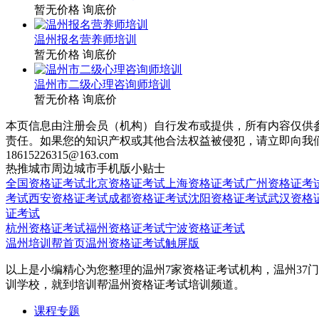
暂无价格
询底价
温州报名营养师培训
暂无价格
询底价
温州市二级心理咨询师培训
暂无价格
询底价
本页信息由注册会员（机构）自行发布或提供，所有内容仅供
责任。如果您的知识产权或其他合法权益被侵犯，请立即向我
18615226315@163.com
热推城市
周边城市
手机版
小贴士
全国资格证考试
北京资格证考试
上海资格证考试
广州资格证考
考试
西安资格证考试
成都资格证考试
沈阳资格证考试
武汉资格
证考试
杭州资格证考试
福州资格证考试
宁波资格证考试
温州培训帮首页
温州资格证考试触屏版
以上是小编精心为您整理的温州7家资格证考试机构，温州37
训学校，就到培训帮温州资格证考试培训频道。
课程专题