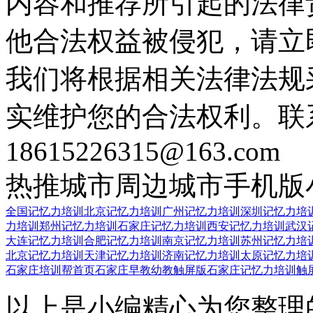
内容和推荐所引起的法律
他合法权益被侵犯，请立
我们将根据相关法律法规
实维护您的合法权利。联
18615226315@163.com
热推城市
周边城市
手机版
全国记忆力培训
北京记忆力培训
广州记忆力培训
深圳记忆力培
力培训
郑州记忆力培训
石家庄记忆力培训
西安记忆力培训
武汉
大连记忆力培训
合肥记忆力培训
南京记忆力培训
苏州记忆力培
北京记忆力培训
天津记忆力培训
济南记忆力培训
太原记忆力培
石家庄培训帮首页
石家庄早教幼教触屏版
石家庄记忆力培训触
以上是小编精心为您整理